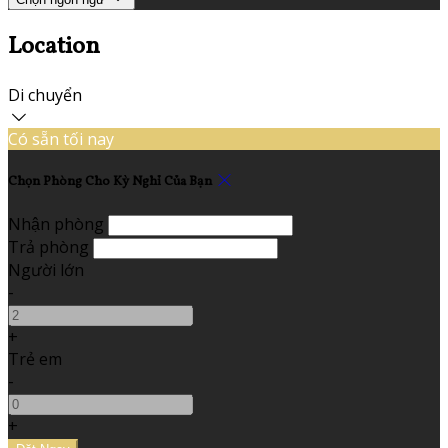
Location
Di chuyển
Có sẵn tối nay
Chọn Phòng Cho Kỳ Nghỉ Của Bạn
Nhận phòng
Trả phòng
Người lớn
-
+
Trẻ em
-
+