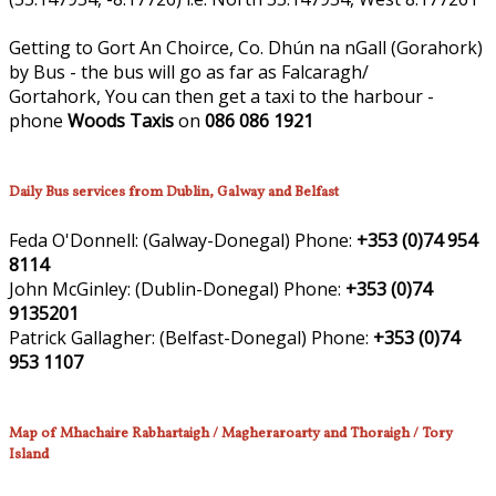
Getting to Gort An Choirce, Co. Dhún na nGall (Gorahork)
by Bus - the bus will go as far as Falcaragh/
Gortahork, You can then get a taxi to the harbour -
phone
Woods Taxis
on
086 086 1921
Daily Bus services from Dublin, Galway and Belfast
Feda O'Donnell:
(Galway-Donegal)
Phone:
+353 (0)74 954
8114
John McGinley:
(Dublin-Donegal)
Phone:
+353 (0)74
9135201
Patrick Gallagher:
(Belfast-Donegal)
Phone:
+353 (0)74
953 1107
Map of Mhachaire Rabhartaigh / Magheraroarty and Thoraigh / Tory
Island