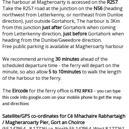
The harbour at Magheroarty is accessed on the
R257
.
Take the R257 road at the junction on the
N56
(heading
northwest from Letterkenny, or northeast from Dunloe
direction), just outside Gortahork, The harbour is 3Km
from this junction
just after
Gortahork when coming
from Letterkenny direction,
just before
Gortahork when
heading from the Dunloe/Gweedore direction.
Free public parking is available at Magheroarty harbour
We recommend arriving
30 minutes
ahead of the
scheduled departure time - the ferry will depart on the
minute, so also allow
5 to 10minutes
to walk the length
of the harbour to the ferry.
The
Eircode
for the ferry office is
F92 RPX3
– you can type
this code into google.com on your mobile phone to get the map
and directions
Satellite/GPS co-ordinates for Cé Mhachaire Rabhartaigh
/ Magheraroarty Pier, Gort an Choirce
(55.147954, -8.17726) i.e. North 55.147954, West 8.177261