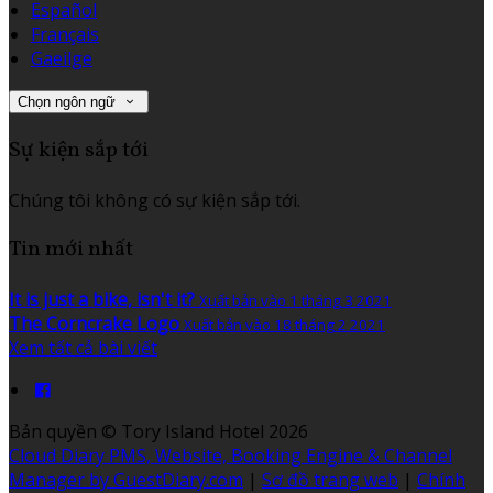
Español
Français
Gaeilge
Chọn ngôn ngữ
Sự kiện sắp tới
Chúng tôi không có sự kiện sắp tới.
Tin mới nhất
It is just a bike, isn't it?
Xuất bản vào 1 tháng 3 2021
The Corncrake Logo
Xuất bản vào 18 tháng 2 2021
Xem tất cả bài viết
Bản quyền
©
Tory Island Hotel 2026
Cloud Diary PMS, Website, Booking Engine & Channel
Manager by GuestDiary.com
|
Sơ đồ trang web
|
Chính