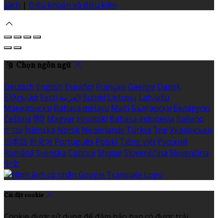
sách
|
Điều khoản và điều kiện
Chọn ngôn ngữ
Deutsch
English
Español
Français
Gaeilge
Dansk
Ελληνικά
Eesti
العربية
Suomi
Lietuvių
Latviešu
Македонски
Bahasa melayu
Malti
Български
Беларускі
Čeština
हिंदी
Magyar
Hrvatski
Bahasa indonesia
Italiano
עברית
Íslenska
Norsk
Nederlands
Türkçe
ไทย
Українська
日本語
한국어
Português
Polski
Tiếng việt
Русский
Română
Svenska
Српски
Shqipe
Slovenščina
Slovenčina
中文
Cài đặt cookie
Cookie được sử dụng để đảm bảo bạn có được trải