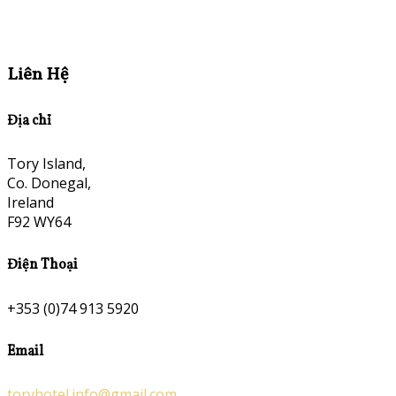
Liên Hệ
Địa chỉ
Tory Island,
Co. Donegal,
Ireland
F92 WY64
Điện Thoại
+353 (0)74 913 5920
Email
toryhotel.info@gmail.com