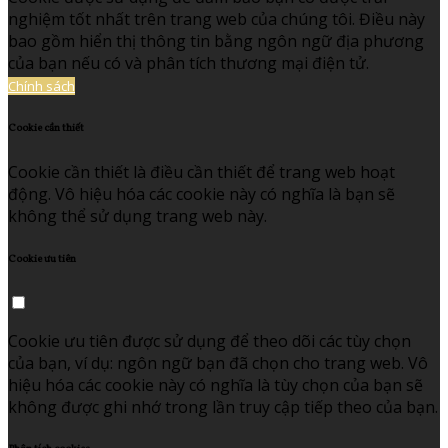
nghiệm tốt nhất trên trang web của chúng tôi. Điều này
bao gồm hiển thị thông tin bằng ngôn ngữ địa phương
của bạn nếu có và phân tích thương mại điện tử.
Chính sách
Cookie cần thiết
Cookie cần thiết là điều cần thiết để trang web hoạt
động. Vô hiệu hóa các cookie này có nghĩa là bạn sẽ
không thể sử dụng trang web này.
Cookie ưu tiên
Cookie ưu tiên được sử dụng để theo dõi các tùy chọn
của bạn, ví dụ: ngôn ngữ bạn đã chọn cho trang web. Vô
hiệu hóa các cookie này có nghĩa là tùy chọn của bạn sẽ
không được ghi nhớ trong lần truy cập tiếp theo của bạn.