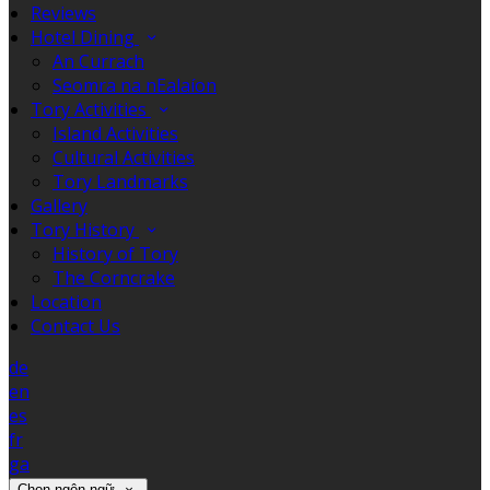
Reviews
Hotel Dining
An Currach
Seomra na nEalaíon
Tory Activities
Island Activities
Cultural Activities
Tory Landmarks
Gallery
Tory History
History of Tory
The Corncrake
Location
Contact Us
de
en
es
fr
ga
Chọn ngôn ngữ