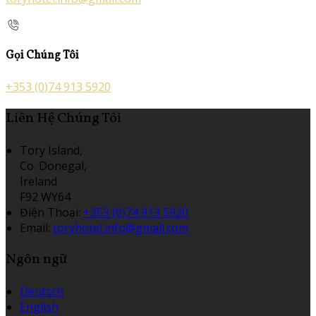
Gọi Chúng Tôi
+353 (0)74 913 5920
Liên Hệ Chúng Tôi
Tory Island,
Co. Donegal,
Ireland
F92 WY64
Điện Thoại
:
+353 (0)74 913 5920
Email:
toryhotel.info@gmail.com
Ngôn ngữ
Deutsch
English