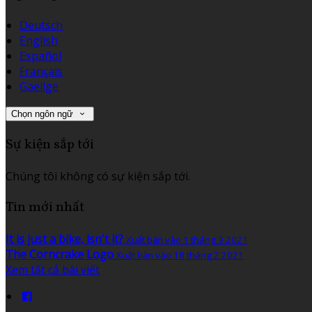
Deutsch
English
Español
Français
Gaeilge
Chọn ngôn ngữ
Sự kiện sắp tới
Chúng tôi không có sự kiện sắp tới.
Tin mới nhất
It is just a bike, isn't it?
Xuất bản vào 1 tháng 3 2021
The Corncrake Logo
Xuất bản vào 18 tháng 2 2021
Xem tất cả bài viết