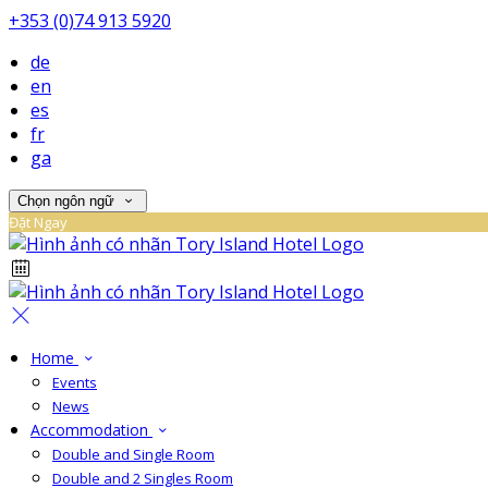
+353 (0)74 913 5920
de
en
es
fr
ga
Chọn ngôn ngữ
Đặt Ngay
Home
Events
News
Accommodation
Double and Single Room
Double and 2 Singles Room