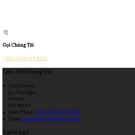
Gọi Chúng Tôi
+353 (0)74 913 5920
Liên Hệ Chúng Tôi
Tory Island,
Co. Donegal,
Ireland
F92 WY64
Điện Thoại
:
+353 (0)74 913 5920
Email:
toryhotel.info@gmail.com
Ngôn ngữ