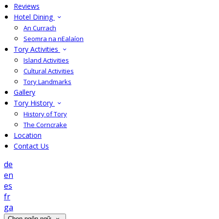
Reviews
Hotel Dining
An Currach
Seomra na nEalaíon
Tory Activities
Island Activities
Cultural Activities
Tory Landmarks
Gallery
Tory History
History of Tory
The Corncrake
Location
Contact Us
de
en
es
fr
ga
Chọn ngôn ngữ