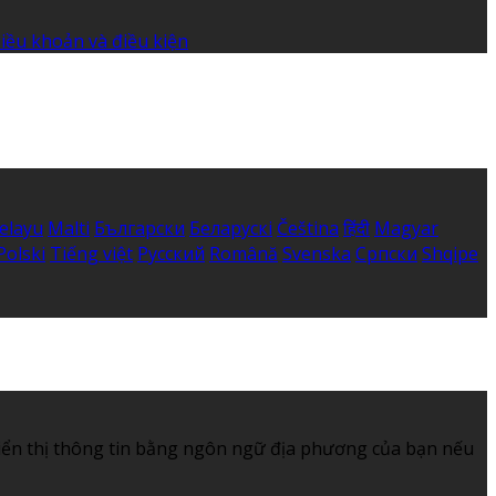
iều khoản và điều kiện
elayu
Malti
Български
Беларускі
Čeština
हिंदी
Magyar
Polski
Tiếng việt
Русский
Română
Svenska
Српски
Shqipe
iển thị thông tin bằng ngôn ngữ địa phương của bạn nếu