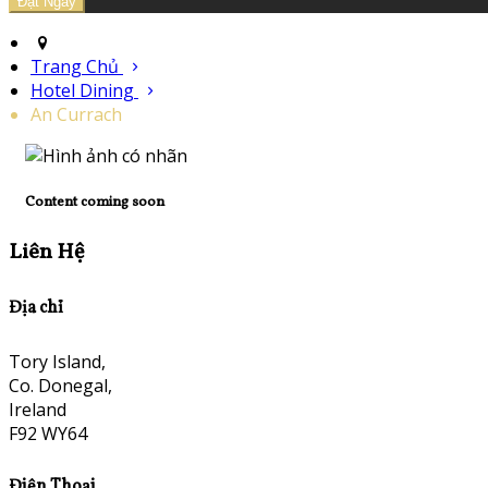
Trang Chủ
Hotel Dining
An Currach
Content coming soon
Liên Hệ
Địa chỉ
Tory Island,
Co. Donegal,
Ireland
F92 WY64
Điện Thoại