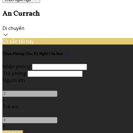
An Currach
Di chuyển
Có sẵn tối nay
Chọn Phòng Cho Kỳ Nghỉ Của Bạn
Nhận phòng
Trả phòng
Người lớn
-
+
Trẻ em
-
+