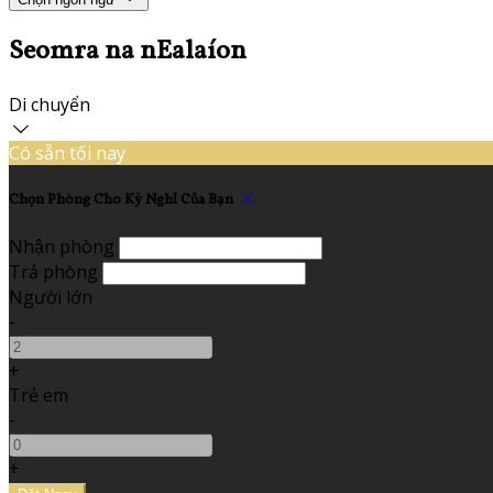
Seomra na nEalaíon
Di chuyển
Có sẵn tối nay
Chọn Phòng Cho Kỳ Nghỉ Của Bạn
Nhận phòng
Trả phòng
Người lớn
-
+
Trẻ em
-
+