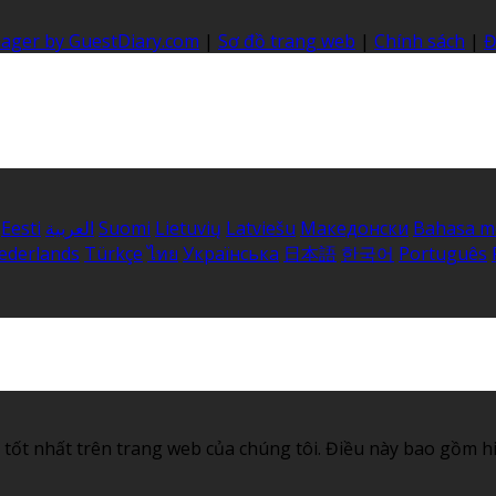
nager by GuestDiary.com
|
Sơ đồ trang web
|
Chính sách
|
Đ
Eesti
العربية
Suomi
Lietuvių
Latviešu
Македонски
Bahasa m
ederlands
Türkçe
ไทย
Українська
日本語
한국어
Português
tốt nhất trên trang web của chúng tôi. Điều này bao gồm h