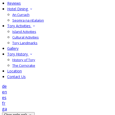
Reviews
Hotel Dining
An Currach
Seomra na nEalaíon
Tory Activities
Island Activities
Cultural Activities
Tory Landmarks
Gallery
Tory History
History of Tory
The Corncrake
Location
Contact Us
de
en
es
fr
ga
Chọn ngôn ngữ