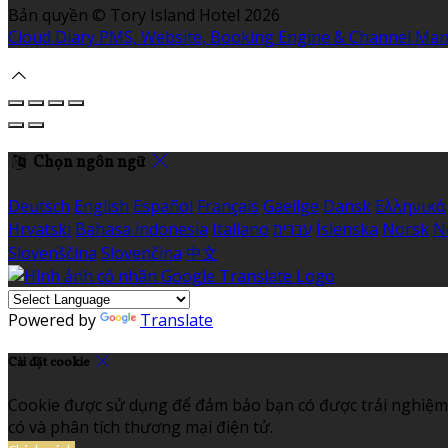
Bản quyền
©
Tory Island Hotel 2026
Cloud Diary PMS, Website, Booking Engine & Channel Ma
Chọn ngôn ngữ
Deutsch
English
Español
Français
Gaeilge
Dansk
Ελληνικά
Hrvatski
Bahasa indonesia
Italiano
עברית
Íslenska
Norsk
N
Slovenščina
Slovenčina
中文
Powered by
Translate
Cài đặt cookie
Cookie được sử dụng để đảm bảo bạn có được trải nghiệm 
có và phân tích thương mại điện tử.