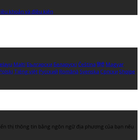
iều khoản và điều kiện
elayu
Malti
Български
Беларускі
Čeština
हिंदी
Magyar
Polski
Tiếng việt
Русский
Română
Svenska
Српски
Shqipe
iển thị thông tin bằng ngôn ngữ địa phương của bạn nếu