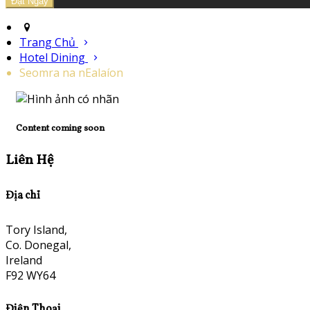
Trang Chủ
Hotel Dining
Seomra na nEalaíon
Content coming soon
Liên Hệ
Địa chỉ
Tory Island,
Co. Donegal,
Ireland
F92 WY64
Điện Thoại