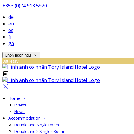
+353 (0)74 913 5920
de
en
es
fr
ga
Chọn ngôn ngữ
Đặt Ngay
Home
Events
News
Accommodation
Double and Single Room
Double and 2 Singles Room