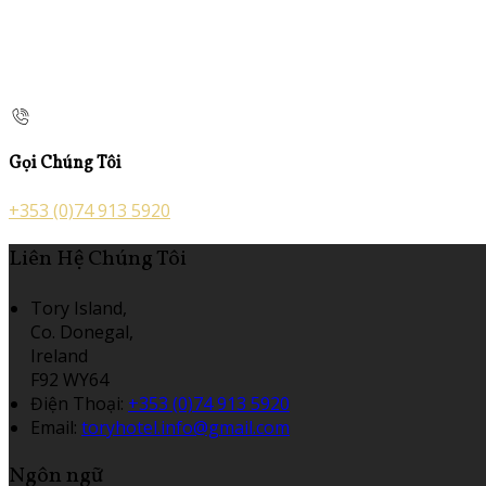
Gọi Chúng Tôi
+353 (0)74 913 5920
Liên Hệ Chúng Tôi
Tory Island,
Co. Donegal,
Ireland
F92 WY64
Điện Thoại
:
+353 (0)74 913 5920
Email:
toryhotel.info@gmail.com
Ngôn ngữ