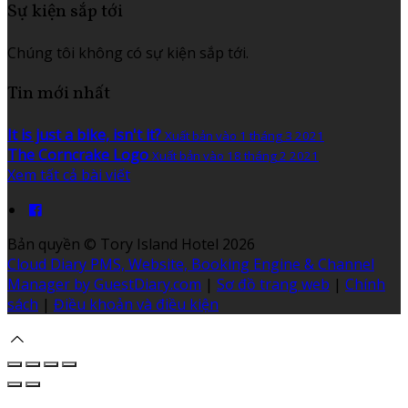
Sự kiện sắp tới
Chúng tôi không có sự kiện sắp tới.
Tin mới nhất
It is just a bike, isn't it?
Xuất bản vào 1 tháng 3 2021
The Corncrake Logo
Xuất bản vào 18 tháng 2 2021
Xem tất cả bài viết
Bản quyền
©
Tory Island Hotel 2026
Cloud Diary PMS, Website, Booking Engine & Channel
Manager by GuestDiary.com
|
Sơ đồ trang web
|
Chính
sách
|
Điều khoản và điều kiện