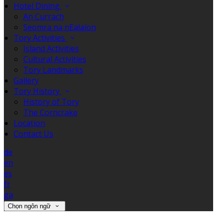
Hotel Dining
An Currach
Seomra na nEalaíon
Tory Activities
Island Activities
Cultural Activities
Tory Landmarks
Gallery
Tory History
History of Tory
The Corncrake
Location
Contact Us
de
en
es
fr
ga
Chọn ngôn ngữ