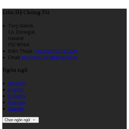
Liên Hệ Chúng Tôi
Tory Island,
Co. Donegal,
Ireland
F92 WY64
Điện Thoại
:
+353 (0)74 913 5920
Email:
toryhotel.info@gmail.com
Ngôn ngữ
Deutsch
English
Español
Français
Gaeilge
Chọn ngôn ngữ