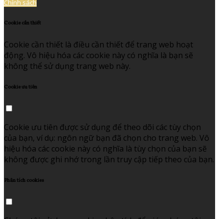
Chính sách
Cookie cần thiết
Cookie cần thiết là điều cần thiết để trang web hoạt
động. Vô hiệu hóa các cookie này có nghĩa là bạn sẽ
không thể sử dụng trang web này.
Cookie ưu tiên
Cookie ưu tiên được sử dụng để theo dõi các tùy chọn
của bạn, ví dụ: ngôn ngữ bạn đã chọn cho trang web. Vô
hiệu hóa các cookie này có nghĩa là tùy chọn của bạn sẽ
không được ghi nhớ trong lần truy cập tiếp theo của bạn.
Phân tích cookies