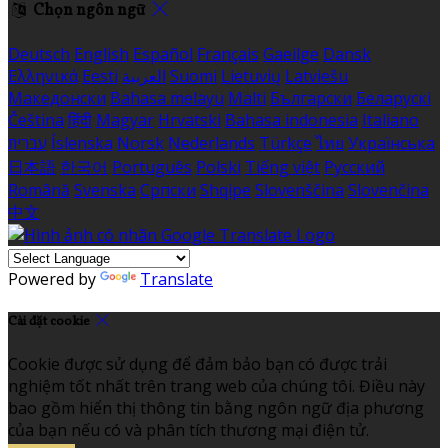
Chọn ngôn ngữ
Deutsch
English
Español
Français
Gaeilge
Dansk
Ελληνικά
Eesti
العربية
Suomi
Lietuvių
Latviešu
Македонски
Bahasa melayu
Malti
Български
Беларускі
Čeština
हिंदी
Magyar
Hrvatski
Bahasa indonesia
Italiano
עברית
Íslenska
Norsk
Nederlands
Türkçe
ไทย
Українська
日本語
한국어
Português
Polski
Tiếng việt
Русский
Română
Svenska
Српски
Shqipe
Slovenščina
Slovenčina
中文
Powered by
Translate
Cài đặt cookie
Cookie được sử dụng để đảm bảo bạn có được trải
nghiệm tốt nhất trên trang web của chúng tôi. Điều này
bao gồm hiển thị thông tin bằng ngôn ngữ địa phương
của bạn nếu có và phân tích thương mại điện tử.