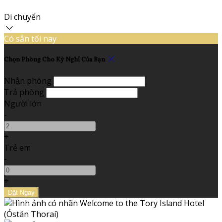
Di chuyển
Có sẵn tối nay
Chọn Phòng Cho Kỳ Nghỉ Của Bạn
Nhận phòng
Trả phòng
Người lớn
-
+
Trẻ em
-
+