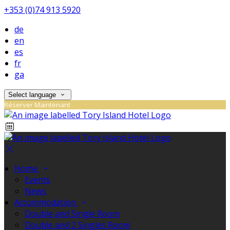
+353 (0)74 913 5920
de
en
es
fr
ga
Select language
Réserver Maintenant
Home
Events
News
Accommodation
Double and Single Room
Double and 2 Singles Room