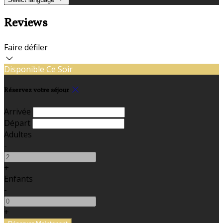
Reviews
Faire défiler
Disponible Ce Soir
Réservez votre séjour
Arrivée
Départ
Adultes
-
+
Enfants
-
+