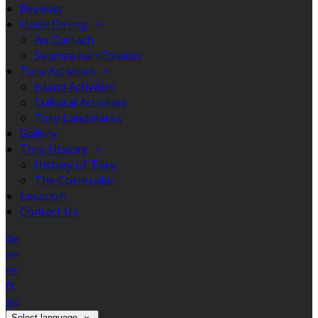
Reviews
Hotel Dining
An Currach
Seomra na nEalaíon
Tory Activities
Island Activities
Cultural Activities
Tory Landmarks
Gallery
Tory History
History of Tory
The Corncrake
Location
Contact Us
de
en
es
fr
ga
Select language