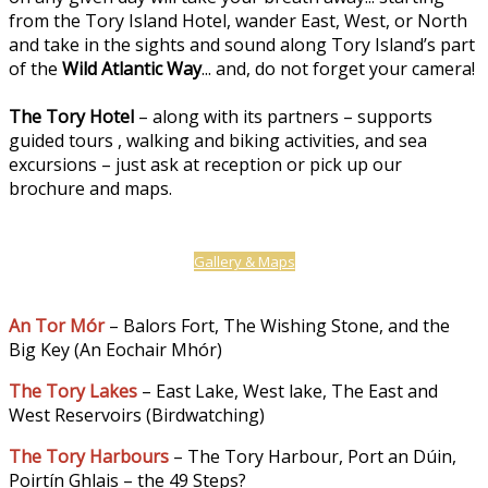
from the Tory Island Hotel, wander East, West, or North
and take in the sights and sound along Tory Island’s part
of the
Wild Atlantic Way
... and, do not forget your camera!
The Tory Hotel
– along with its partners – supports
guided tours , walking and biking activities, and sea
excursions – just ask at reception or pick up our
brochure and maps.
Gallery & Maps
An Tor Mór
– Balors Fort, The Wishing Stone, and the
Big Key (An Eochair Mhór)
The Tory Lakes
– East Lake, West lake, The East and
West Reservoirs (Birdwatching)
The Tory Harbours
– The Tory Harbour, Port an Dúin,
Poirtín Ghlais – the 49 Steps?