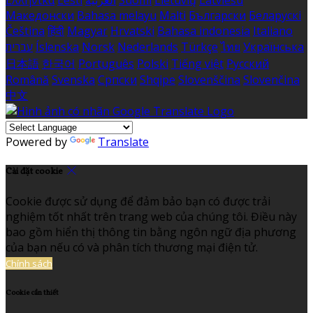
Македонски
Bahasa melayu
Malti
Български
Беларускі
Čeština
हिंदी
Magyar
Hrvatski
Bahasa indonesia
Italiano
עברית
Íslenska
Norsk
Nederlands
Türkçe
ไทย
Українська
日本語
한국어
Português
Polski
Tiếng việt
Русский
Română
Svenska
Српски
Shqipe
Slovenščina
Slovenčina
中文
Powered by
Translate
Cài đặt cookie
Cookie được sử dụng để đảm bảo bạn có được trải
nghiệm tốt nhất trên trang web của chúng tôi. Điều này
bao gồm hiển thị thông tin bằng ngôn ngữ địa phương
của bạn nếu có và phân tích thương mại điện tử.
Chính sách
Cookie cần thiết