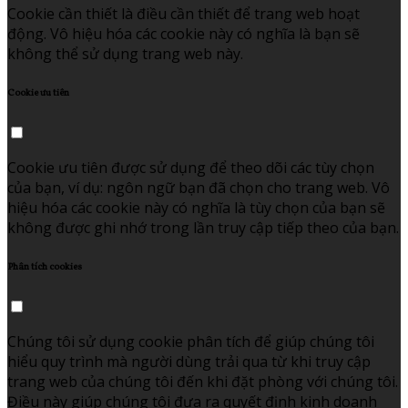
Cookie cần thiết là điều cần thiết để trang web hoạt
động. Vô hiệu hóa các cookie này có nghĩa là bạn sẽ
không thể sử dụng trang web này.
Cookie ưu tiên
Cookie ưu tiên được sử dụng để theo dõi các tùy chọn
của bạn, ví dụ: ngôn ngữ bạn đã chọn cho trang web. Vô
hiệu hóa các cookie này có nghĩa là tùy chọn của bạn sẽ
không được ghi nhớ trong lần truy cập tiếp theo của bạn.
Phân tích cookies
Chúng tôi sử dụng cookie phân tích để giúp chúng tôi
hiểu quy trình mà người dùng trải qua từ khi truy cập
trang web của chúng tôi đến khi đặt phòng với chúng tôi.
Điều này giúp chúng tôi đưa ra quyết định kinh doanh