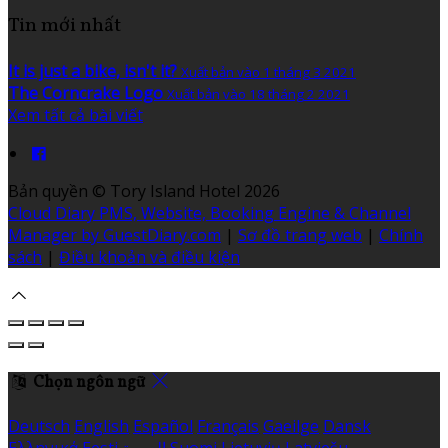
Tin mới nhất
It is just a bike, isn't it?
Xuất bản vào 1 tháng 3 2021
The Corncrake Logo
Xuất bản vào 18 tháng 2 2021
Xem tất cả bài viết
Bản quyền
©
Tory Island Hotel 2026
Cloud Diary PMS, Website, Booking Engine & Channel
Manager by GuestDiary.com
|
Sơ đồ trang web
|
Chính
sách
|
Điều khoản và điều kiện
Chọn ngôn ngữ
Deutsch
English
Español
Français
Gaeilge
Dansk
Ελληνικά
Eesti
العربية
Suomi
Lietuvių
Latviešu