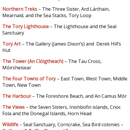
Northern Treks
– The Three Sister, Ard Lárthain,
Mearnaid, and the Sea Stacks, Tory Loop
The Tory Lighthouse
– The Lighthouse and the Seal
Sanctuary
Tory Art
– The Gallery (James Dixon’s) and Derek Hill’s
Hut
The Tower (An Clóigtheach
)
– The Tau Cross,
Móirsheisear
The Four Towns of Tory
– East Town, West Town, Middle
Town, New Town
The Harbour
– The Foreshore Beach, and An Camus Mór
The Views
– the Seven Sisters, Inishbofin islands, Cnoc
Fola and the Donegal Islands, Horn Head
Wildlife
– Seal Sanctuary, Corncrake, Sea Bird colonies –