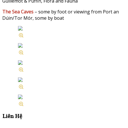
Guillemot & Puffin, Flora and Fauna
The Sea Caves
– some by foot or viewing from Port an
Dúin/Tor Mór, some by boat
Liên Hệ