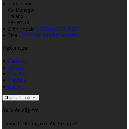
Tory Island,
Co. Donegal,
Ireland
F92 WY64
Điện Thoại
:
+353 (0)74 913 5920
Email:
toryhotel.info@gmail.com
Ngôn ngữ
Deutsch
English
Español
Français
Gaeilge
Chọn ngôn ngữ
Sự kiện sắp tới
Chúng tôi không có sự kiện sắp tới.