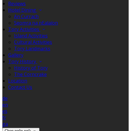
Reviews
Hotel Dining
An Currach
Seomra na nEalaíon
Tory Activities
Island Activities
Cultural Activities
Tory Landmarks
Gallery
Tory History
History of Tory
The Corncrake
Location
Contact Us
de
en
es
fr
ga
Chọn ngôn ngữ