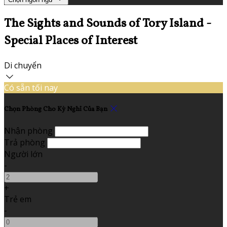
The Sights and Sounds of Tory Island -
Special Places of Interest
Di chuyển
Có sẵn tối nay
Chọn Phòng Cho Kỳ Nghỉ Của Bạn
Nhận phòng
Trả phòng
Người lớn
-
+
Trẻ em
-