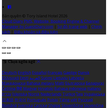
Bản quyền
©
Tory Island Hotel 2026
Cloud Diary PMS, Website, Booking Engine & Channel
Manager by GuestDiary.com
|
Sơ đồ trang web
|
Chính
sách
|
Điều khoản và điều kiện
Chọn ngôn ngữ
Deutsch
English
Español
Français
Gaeilge
Dansk
Ελληνικά
Eesti
العربية
Suomi
Lietuvių
Latviešu
Македонски
Bahasa melayu
Malti
Български
Беларускі
Čeština
हिंदी
Magyar
Hrvatski
Bahasa indonesia
Italiano
עברית
Íslenska
Norsk
Nederlands
Türkçe
ไทย
Українська
日本語
한국어
Português
Polski
Tiếng việt
Русский
Română
Svenska
Српски
Shqipe
Slovenščina
Slovenčina