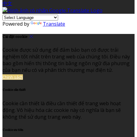
中文
Powered by
Translate
Cài đặt cookie
Cookie được sử dụng để đảm bảo bạn có được trải
nghiệm tốt nhất trên trang web của chúng tôi. Điều này
bao gồm hiển thị thông tin bằng ngôn ngữ địa phương
của bạn nếu có và phân tích thương mại điện tử.
Chính sách
Cookie cần thiết
Cookie cần thiết là điều cần thiết để trang web hoạt
động. Vô hiệu hóa các cookie này có nghĩa là bạn sẽ
không thể sử dụng trang web này.
Cookie ưu tiên