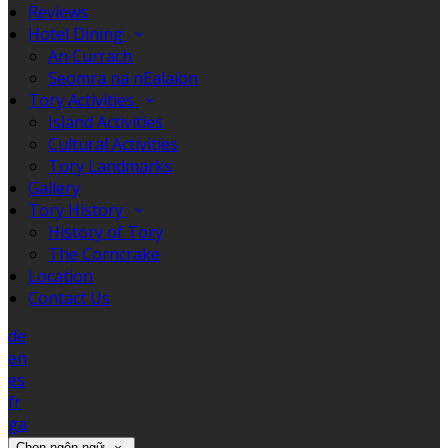
Reviews
Hotel Dining
An Currach
Seomra na nEalaíon
Tory Activities
Island Activities
Cultural Activities
Tory Landmarks
Gallery
Tory History
History of Tory
The Corncrake
Location
Contact Us
de
en
es
fr
ga
Chọn ngôn ngữ