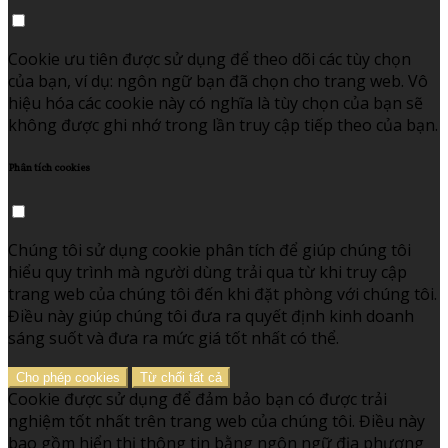
Cookie ưu tiên được sử dụng để theo dõi các tùy chọn
của bạn, ví dụ: ngôn ngữ bạn đã chọn cho trang web. Vô
hiệu hóa các cookie này có nghĩa là tùy chọn của bạn sẽ
không được ghi nhớ trong lần truy cập tiếp theo của bạn.
Phân tích cookies
Chúng tôi sử dụng cookie phân tích để giúp chúng tôi
hiểu quy trình mà người dùng trải qua từ khi truy cập
trang web của chúng tôi đến khi đặt phòng với chúng tôi.
Điều này giúp chúng tôi đưa ra quyết định kinh doanh
sáng suốt và đưa ra mức giá tốt nhất có thể.
Cho phép cookies
Từ chối tất cả
Cookie được sử dụng để đảm bảo bạn có được trải
nghiệm tốt nhất trên trang web của chúng tôi. Điều này
bao gồm hiển thị thông tin bằng ngôn ngữ địa phương