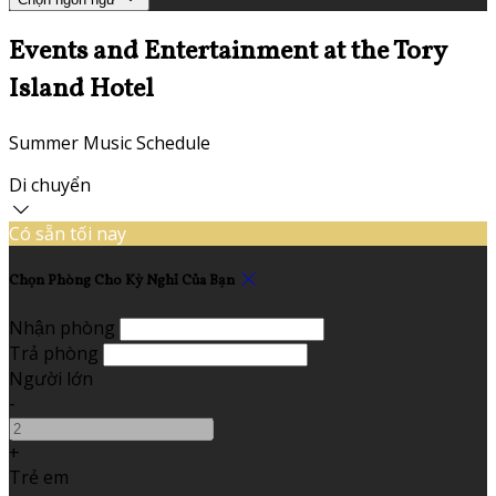
Events and Entertainment at the Tory
Island Hotel
Summer Music Schedule
Di chuyển
Có sẵn tối nay
Chọn Phòng Cho Kỳ Nghỉ Của Bạn
Nhận phòng
Trả phòng
Người lớn
-
+
Trẻ em