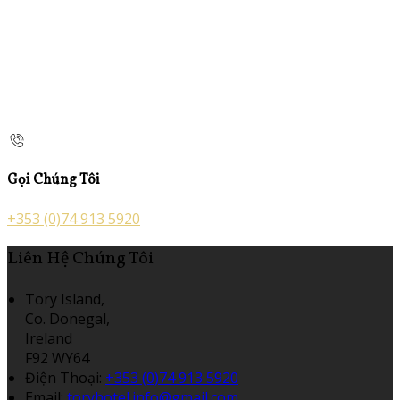
Gọi Chúng Tôi
+353 (0)74 913 5920
Liên Hệ Chúng Tôi
Tory Island,
Co. Donegal,
Ireland
F92 WY64
Điện Thoại
:
+353 (0)74 913 5920
Email:
toryhotel.info@gmail.com