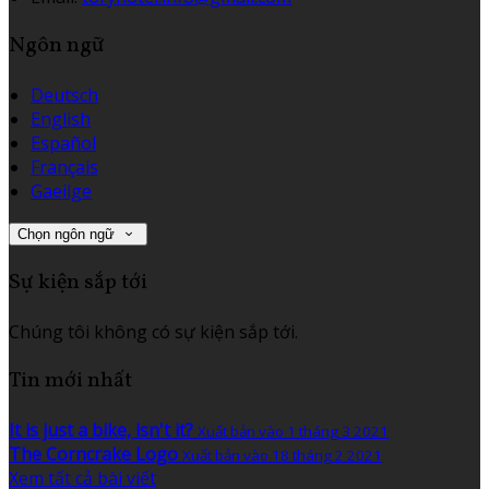
Ngôn ngữ
Deutsch
English
Español
Français
Gaeilge
Chọn ngôn ngữ
Sự kiện sắp tới
Chúng tôi không có sự kiện sắp tới.
Tin mới nhất
It is just a bike, isn't it?
Xuất bản vào 1 tháng 3 2021
The Corncrake Logo
Xuất bản vào 18 tháng 2 2021
Xem tất cả bài viết